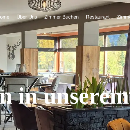
ome
Über Uns
Zimmer Buchen
Restaurant
Zimm
 in unserem